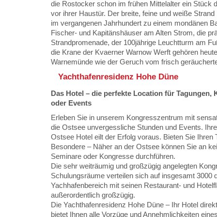
die Rostocker schon im frühen Mittelalter ein Stück 
vor ihrer Haustür. Der breite, feine und weiße Str
im vergangenen Jahrhundert zu einem mondänen Bad
Fischer- und Kapitänshäuser am Alten Strom, die prä
Strandpromenade, der 100jährige Leuchtturm am F
die Krane der Kvaerner Warnow Werft gehören heut
Warnemünde wie der Geruch vom frisch geräucherte
Yachthafenresidenz Hohe Düne
Das Hotel – die perfekte Location für Tagungen,
oder Events
Erleben Sie in unserem Kongresszentrum mit sensat
die Ostsee unvergessliche Stunden und Events. Ihr
Ostsee Hotel eilt der Erfolg voraus. Bieten Sie Ihre
Besondere – Näher an der Ostsee können Sie an ke
Seminare oder Kongresse durchführen.
Die sehr weiträumig und großzügig angelegten Kong
Schulungsräume verteilen sich auf insgesamt 3000 
Yachhafenbereich mit seinen Restaurant- und Hotelflä
außerordentlich großzügig.
Die Yachthafenresidenz Hohe Düne – Ihr Hotel dire
bietet Ihnen alle Vorzüge und Annehmlichkeiten eine