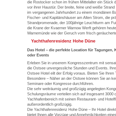
die Rostocker schon im frühen Mittelalter ein Stück 
vor ihrer Haustür. Der breite, feine und weiße Str
im vergangenen Jahrhundert zu einem mondänen Bad
Fischer- und Kapitänshäuser am Alten Strom, die prä
Strandpromenade, der 100jährige Leuchtturm am F
die Krane der Kvaerner Warnow Werft gehören heut
Warnemünde wie der Geruch vom frisch geräucherte
Yachthafenresidenz Hohe Düne
Das Hotel – die perfekte Location für Tagungen,
oder Events
Erleben Sie in unserem Kongresszentrum mit sensat
die Ostsee unvergessliche Stunden und Events. Ihr
Ostsee Hotel eilt der Erfolg voraus. Bieten Sie Ihre
Besondere – Näher an der Ostsee können Sie an ke
Seminare oder Kongresse durchführen.
Die sehr weiträumig und großzügig angelegten Kong
Schulungsräume verteilen sich auf insgesamt 3000 
Yachhafenbereich mit seinen Restaurant- und Hotelflä
außerordentlich großzügig.
Die Yachthafenresidenz Hohe Düne – Ihr Hotel dire
bietet Ihnen alle Vorzüge und Annehmlichkeiten eine