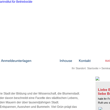
su
Anmeldeunterlagen
Seminare
Inhouse
Kontakt
Ihr Standort:
Startseite
»
Semina
Liebe B
liebe B
 die Stadt der Bildung und der Wissenschaft, die Blumenstadt.
eder davon beschreibt eine Facette des städtischen Lebens,
habt ihr F
den Mauern der über tausendjährigen Stadt.
Ruft uns 
m Entspannen, Ausruhen und Bummeln. Viel Grün prägt das