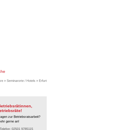
che
re
»
Seminarorte / Hotels
»
Erfurt
etriebsrätinnen,
etriebsräte!
ragen zur Betriebsratsarbeit?
sehr gerne an!
Telefon: 02501 9785115