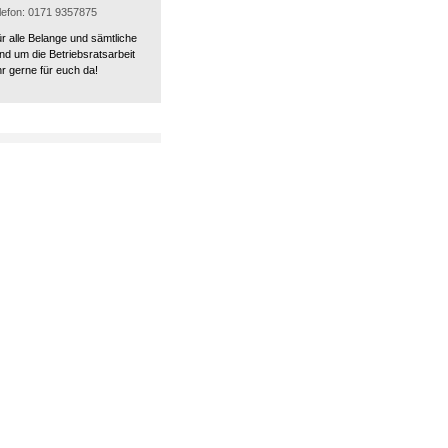
elefon: 0171 9357875
ür alle Belange und sämtliche
nd um die Betriebsratsarbeit
r gerne für euch da!