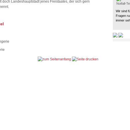
adt doch Landeshauptstadt jenes Freistaates, der sich gern
Notfall-T
nennt.
Wir sind f
Fragen ru
immer seh
el
rie